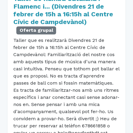
Flamenc i... (Divendres 21 de
febrer de 15h a 16:15h al Centre
Cívic de Campdevànol)
Oferta grupal
Taller que es realitzarà Divendres 21 de
febrer de 15h a 16:15h al Centre Cívic de
Campdevànol: Familiarització del nostre cos
amb aquests tipus de música d'una manera
casi intuitiva. Penseu que tothom pot ballar el
que es proposi. No es tracta d'aprendre
passes de ball com si fossin matemàtiques.
Es tracta de familiaritzar-nos amb uns ritmes
específics i anar conectant casi sense adonar-
nos en. Sense pensar i amb una mica
d'acompanyament, qualsevol pot fer-ho. Us
convidem a provar-ho. Serà divertit ;) Heu de
trucar per reservar al telèfon 678661858 o
enviar un correu a hola@anarfentbdt.cat