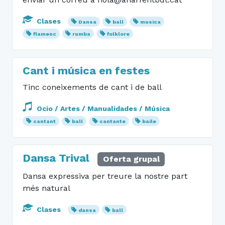
Clases
Dansa
ball
musica
flamenc
rumba
folklore
Cant i música en festes
Tinc coneixements de cant i de ball
Ocio / Artes / Manualidades / Música
cantant
ball
cantante
baile
Dansa Trival
Oferta grupal
Dansa expressiva per treure la nostre part
més natural
Clases
dansa
ball