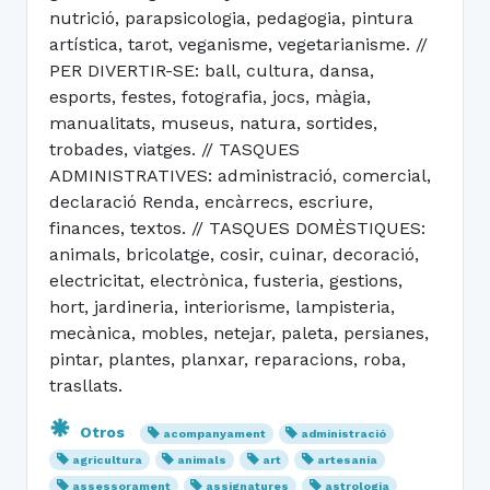
nutrició, parapsicologia, pedagogia, pintura
artística, tarot, veganisme, vegetarianisme. //
PER DIVERTIR-SE: ball, cultura, dansa,
esports, festes, fotografia, jocs, màgia,
manualitats, museus, natura, sortides,
trobades, viatges. // TASQUES
ADMINISTRATIVES: administració, comercial,
declaració Renda, encàrrecs, escriure,
finances, textos. // TASQUES DOMÈSTIQUES:
animals, bricolatge, cosir, cuinar, decoració,
electricitat, electrònica, fusteria, gestions,
hort, jardineria, interiorisme, lampisteria,
mecànica, mobles, netejar, paleta, persianes,
pintar, plantes, planxar, reparacions, roba,
trasllats.
Otros
acompanyament
administració
agricultura
animals
art
artesania
assessorament
assignatures
astrologia