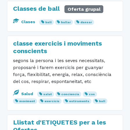
Classes de ball
Oferta grupal
Clases
ball
ballar
dansar
classe exercicis i moviments
conscients
segons la persona i les seves necessitats,
proposaré i farem exercicis per guanyar
força, flexibilitat, energia, relax, consciència
del cos, respirar, espontaneitat, etc
Salud
salut
conciencia
cos
moviment
exercicis
estiraments
ball
Llistat d'ETIQUETES per a les
Ofertes