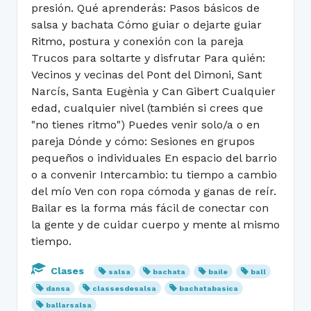
presión. Qué aprenderás: Pasos básicos de
salsa y bachata Cómo guiar o dejarte guiar
Ritmo, postura y conexión con la pareja
Trucos para soltarte y disfrutar Para quién:
Vecinos y vecinas del Pont del Dimoni, Sant
Narcís, Santa Eugènia y Can Gibert Cualquier
edad, cualquier nivel (también si crees que
"no tienes ritmo") Puedes venir solo/a o en
pareja Dónde y cómo: Sesiones en grupos
pequeños o individuales En espacio del barrio
o a convenir Intercambio: tu tiempo a cambio
del mío Ven con ropa cómoda y ganas de reír.
Bailar es la forma más fácil de conectar con
la gente y de cuidar cuerpo y mente al mismo
tiempo.
Clases
salsa
bachata
baile
ball
dansa
classesdesalsa
bachatabasica
ballarsalsa