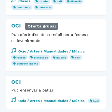
Clases
zumba
ball
diversió
compartir
benestar
OCI
Oferta grupal
Puc oferir discoteca mòbil per a festes o
esdeveniments
Ocio / Artes / Manualidades / Música
festes
discoteca
música
ball
esdeveniments
OCI
Puc ensenyar a ballar
Ocio / Artes / Manualidades / Música
ball