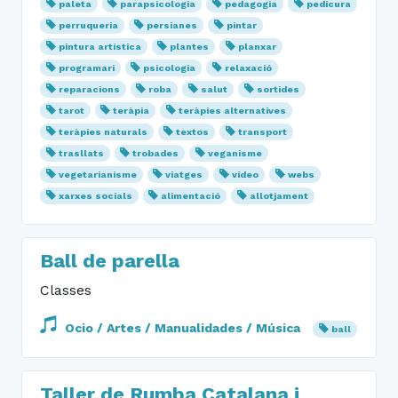
paleta
parapsicologia
pedagogia
pedicura
perruqueria
persianes
pintar
pintura artística
plantes
planxar
programari
psicologia
relaxació
reparacions
roba
salut
sortides
tarot
teràpia
teràpies alternatives
teràpies naturals
textos
transport
trasllats
trobades
veganisme
vegetarianisme
viatges
vídeo
webs
xarxes socials
alimentació
allotjament
Ball de parella
Classes
Ocio / Artes / Manualidades / Música
ball
Taller de Rumba Catalana i