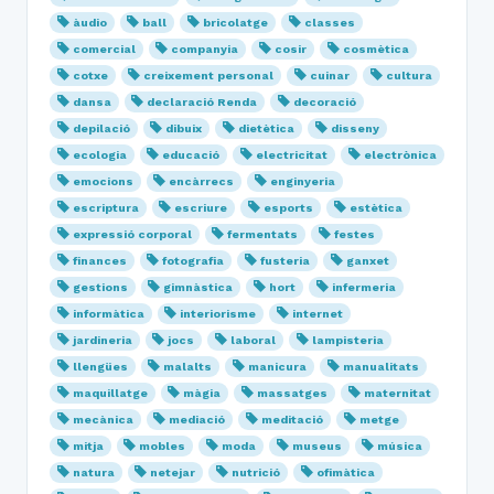
àudio
ball
bricolatge
classes
comercial
companyia
cosir
cosmètica
cotxe
creixement personal
cuinar
cultura
dansa
declaració Renda
decoració
depilació
dibuix
dietètica
disseny
ecologia
educació
electricitat
electrònica
emocions
encàrrecs
enginyeria
escriptura
escriure
esports
estètica
expressió corporal
fermentats
festes
finances
fotografia
fusteria
ganxet
gestions
gimnàstica
hort
infermeria
informàtica
interiorisme
internet
jardineria
jocs
laboral
lampisteria
llengües
malalts
manicura
manualitats
maquillatge
màgia
massatges
maternitat
mecànica
mediació
meditació
metge
mitja
mobles
moda
museus
música
natura
netejar
nutrició
ofimàtica