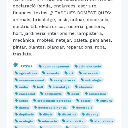
declaració Renda, encàrrecs, escriure,
finances, textos. // TASQUES DOMÈSTIQUES:
animals, bricolatge, cosir, cuinar, decoració,
electricitat, electrònica, fusteria, gestions,
hort, jardineria, interiorisme, lampisteria,
mecànica, mobles, netejar, paleta, persianes,
pintar, plantes, planxar, reparacions, roba,
trasllats.
Otros
acompanyament
administració
agricultura
animals
art
artesania
assessorament
assignatures
astrologia
àudio
ball
bricolatge
classes
comercial
companyia
cosir
cosmètica
cotxe
creixement personal
cuinar
cultura
dansa
declaració Renda
decoració
depilació
dibuix
dietètica
disseny
ecologia
educació
electricitat
electrònica