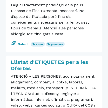
Faig el tractament podològic dels peus.
Disposo de l'instrumental necessari. No
disposo de titulació però tinc els
coneixements necessaris per a fer aquest
tipus de treballs. Atenció ales persones
al·lergiques: tinc gats a casa!
Salud
salut
pedicura
Llistat d'ETIQUETES per a les
Ofertes
ATENCIÓ A LES PERSONES: acompanyament,
allotjament, companyia, cotxe, laboral,
malalts, mediació, transport. // INFORMÀTICA
i TÈCNICA: àudio, disseny, enginyeria,
informàtica, internet, ofimàtica, programari,
vídeo, webs, xarxes socials. // CURA del COS i