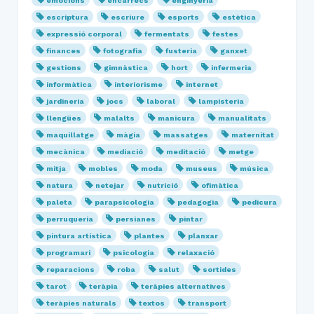
emocions
encàrrecs
enginyeria
escriptura
escriure
esports
estètica
expressió corporal
fermentats
festes
finances
fotografia
fusteria
ganxet
gestions
gimnàstica
hort
infermeria
informàtica
interiorisme
internet
jardineria
jocs
laboral
lampisteria
llengües
malalts
manicura
manualitats
maquillatge
màgia
massatges
maternitat
mecànica
mediació
meditació
metge
mitja
mobles
moda
museus
música
natura
netejar
nutrició
ofimàtica
paleta
parapsicologia
pedagogia
pedicura
perruqueria
persianes
pintar
pintura artística
plantes
planxar
programari
psicologia
relaxació
reparacions
roba
salut
sortides
tarot
teràpia
teràpies alternatives
teràpies naturals
textos
transport