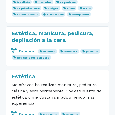
trasllats
trobades
veganisme
vegetarianisme
viatges
vídeo
webs
xarxes socials
alimentació
allotjament
Estética, manicura, pedicura,
depilación a la cera
Estética
estética
manicura
pedicura
depilaciones con cera
Estética
Me ofrezco ha realizar manicura, pedicura
clásica y semipermanente. Soy estudiante de
estética y me gustaría ir adquiriendo mas
experiencia.
Estética
Maniicura
pedicura