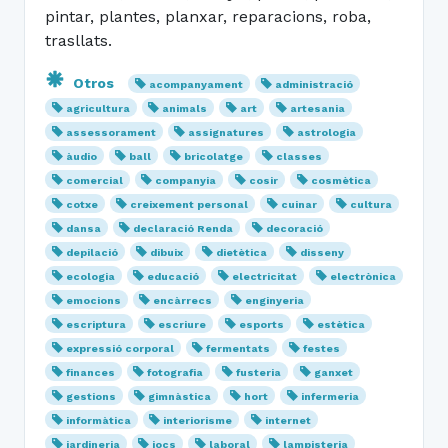
pintar, plantes, planxar, reparacions, roba,
trasllats.
Otros
acompanyament
administració
agricultura
animals
art
artesania
assessorament
assignatures
astrologia
àudio
ball
bricolatge
classes
comercial
companyia
cosir
cosmètica
cotxe
creixement personal
cuinar
cultura
dansa
declaració Renda
decoració
depilació
dibuix
dietètica
disseny
ecologia
educació
electricitat
electrònica
emocions
encàrrecs
enginyeria
escriptura
escriure
esports
estètica
expressió corporal
fermentats
festes
finances
fotografia
fusteria
ganxet
gestions
gimnàstica
hort
infermeria
informàtica
interiorisme
internet
jardineria
jocs
laboral
lampisteria