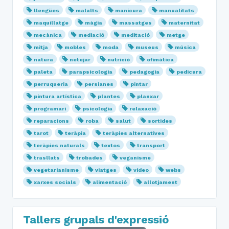
llengües
malalts
manicura
manualitats
maquillatge
màgia
massatges
maternitat
mecànica
mediació
meditació
metge
mitja
mobles
moda
museus
música
natura
netejar
nutrició
ofimàtica
paleta
parapsicologia
pedagogia
pedicura
perruqueria
persianes
pintar
pintura artística
plantes
planxar
programari
psicologia
relaxació
reparacions
roba
salut
sortides
tarot
teràpia
teràpies alternatives
teràpies naturals
textos
transport
trasllats
trobades
veganisme
vegetarianisme
viatges
vídeo
webs
xarxes socials
alimentació
allotjament
Tallers grupals d'expressió