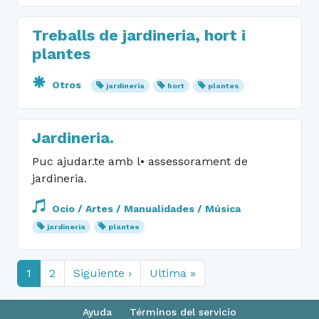
Treballs de jardineria, hort i
plantes
Otros
jardineria
hort
plantes
Jardineria.
Puc ajudar.te amb l• assessorament de
jardineria.
Ocio / Artes / Manualidades / Música
jardineria
plantes
1
2
Siguiente ›
Ultima »
Ayuda
Términos del servicio