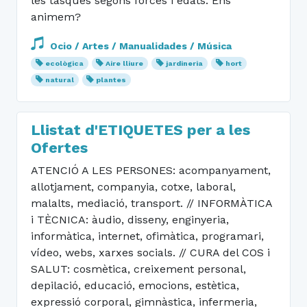
les tasques segons forces i edats. Ens
animem?
Ocio / Artes / Manualidades / Música
ecològica
Aire lliure
jardineria
hort
natural
plantes
Llistat d'ETIQUETES per a les
Ofertes
ATENCIÓ A LES PERSONES: acompanyament,
allotjament, companyia, cotxe, laboral,
malalts, mediació, transport. // INFORMÀTICA
i TÈCNICA: àudio, disseny, enginyeria,
informàtica, internet, ofimàtica, programari,
vídeo, webs, xarxes socials. // CURA del COS i
SALUT: cosmètica, creixement personal,
depilació, educació, emocions, estètica,
expressió corporal, gimnàstica, infermeria,