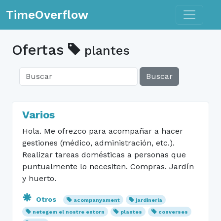
Toggle n
TimeOverflow
Ofertas
plantes
Buscar
Varios
Hola. Me ofrezco para acompañar a hacer
gestiones (médico, administración, etc.).
Realizar tareas domésticas a personas que
puntualmente lo necesiten. Compras. Jardín
y huerto.
Otros
acompanyament
jardineria
netegem el nostre entorn
plantes
converses