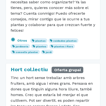
necesitas saber como organizarte? Ya las
tienes, pero, quieres conocer más sobre el
tema? Cuenta conmigo! Puedo ofrecerte
consejos, mirar contigo que le ocurre a tus
plantas y colaborar para que crezcan fuerte y
felices!
Otros
plantas
cuidados plantas
jardineria
plantes
plantes i flors
consells planter
jardí
Hort col.lectiu
Oferta grupal
Tinc un hort sense treballar amb arbres
fruiters, amb aigua i eines grans. Pensava en
dones que tinguin alguna hora lliure, també
homes. Crec que estaría bé menjar el que
cultivem. Pot ser divertit. es poden repartir