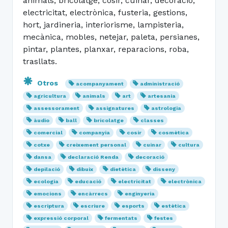
animals, bricolatge, cosir, cuinar, decoració,
electricitat, electrònica, fusteria, gestions,
hort, jardineria, interiorisme, lampisteria,
mecànica, mobles, netejar, paleta, persianes,
pintar, plantes, planxar, reparacions, roba,
trasllats.
Otros
acompanyament
administració
agricultura
animals
art
artesania
assessorament
assignatures
astrologia
àudio
ball
bricolatge
classes
comercial
companyia
cosir
cosmètica
cotxe
creixement personal
cuinar
cultura
dansa
declaració Renda
decoració
depilació
dibuix
dietètica
disseny
ecologia
educació
electricitat
electrònica
emocions
encàrrecs
enginyeria
escriptura
escriure
esports
estètica
expressió corporal
fermentats
festes