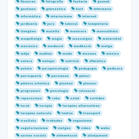
finances
fotografia
fusteria
ganxet
gestions
gimnàstica
hort
infermeria
informàtica
interiorisme
internet
jardineria
jocs
laboral
lampisteria
llengües
malalts
manicura
manualitats
maquillatge
màgia
massatges
maternitat
mecànica
mediació
meditació
metge
mitja
mobles
moda
museus
música
natura
netejar
nutrició
ofimàtica
paleta
parapsicologia
pedagogia
pedicura
perruqueria
persianes
pintar
pintura artística
plantes
planxar
programari
psicologia
relaxació
reparacions
roba
salut
sortides
tarot
teràpia
teràpies alternatives
teràpies naturals
textos
transport
trasllats
trobades
veganisme
vegetarianisme
viatges
vídeo
webs
xarxes socials
alimentació
allotjament