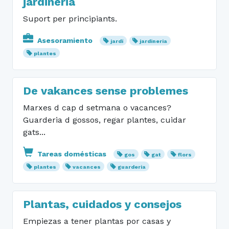
jardineria
Suport per principiants.
Asesoramiento
jardí
jardineria
plantes
De vakances sense problemes
Marxes d cap d setmana o vacances?
Guarderia d gossos, regar plantes, cuidar
gats...
Tareas domésticas
gos
gat
flors
plantes
vacances
guarderia
Plantas, cuidados y consejos
Empiezas a tener plantas por casas y