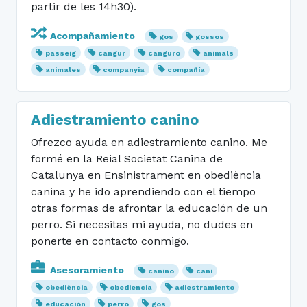
partir de les 14h30).
Acompañamiento
gos
gossos
passeig
cangur
canguro
animals
animales
companyia
compañía
Adiestramiento canino
Ofrezco ayuda en adiestramiento canino. Me
formé en la Reial Societat Canina de
Catalunya en Ensinistrament en obediència
canina y he ido aprendiendo con el tiempo
otras formas de afrontar la educación de un
perro. Si necesitas mi ayuda, no dudes en
ponerte en contacto conmigo.
Asesoramiento
canino
caní
obediència
obediencia
adiestramiento
educación
perro
gos