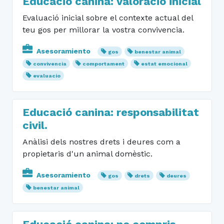
Educació canina: valoració inicial
Evaluació inicial sobre el contexte actual del
teu gos per millorar la vostra convivencia.
Asesoramiento
gos
benestar animal
convivencia
comportament
estat emocional
evaluacio
Educació canina: responsabilitat
civil.
Anàlisi dels nostres drets i deures com a
propietaris d'un animal domèstic.
Asesoramiento
gos
drets
deures
benestar animal