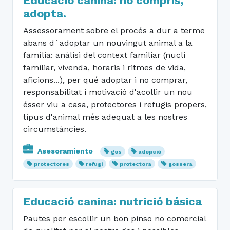
Educació canina: no compris,
adopta.
Assessorament sobre el procés a dur a terme
abans d´adoptar un nouvingut animal a la
família: anàlisi del context familiar (nucli
familiar, vivenda, horaris i ritmes de vida,
aficions...), per qué adoptar i no comprar,
responsabilitat i motivació d'acollir un nou
ésser viu a casa, protectores i refugis propers,
tipus d'animal més adequat a les nostres
circumstàncies.
Asesoramiento
gos
adopció
protectores
refugi
protectora
gossera
Educació canina: nutrició básica
Pautes per escollir un bon pinso no comercial