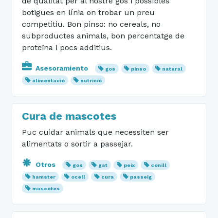
de qualitat per al nostre gos i possibles
botigues en línia on trobar un preu
competitiu. Bon pinso: no cereals, no
subproductes animals, bon percentatge de
proteïna i pocs additius.
Asesoramiento
gos
pinso
natural
alimentació
nutrició
Cura de mascotes
Puc cuidar animals que necessiten ser
alimentats o sortir a passejar.
Otros
gos
gat
peix
conill
hamster
ocell
cura
passeig
mascotes