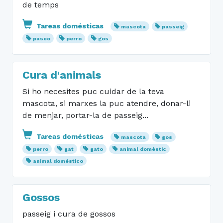
de temps
Tareas domésticas
mascota
passeig
paseo
perro
gos
Cura d'animals
Si ho necesites puc cuidar de la teva
mascota, si marxes la puc atendre, donar-li
de menjar, portar-la de passeig...
Tareas domésticas
mascota
gos
perro
gat
gato
animal domèstic
animal doméstico
Gossos
passeig i cura de gossos