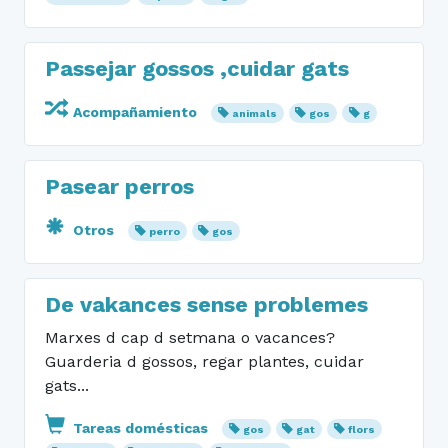
Passejar gossos ,cuidar gats
Acompañamiento
animals
gos
g
Pasear perros
Otros
perro
gos
De vakances sense problemes
Marxes d cap d setmana o vacances?
Guarderia d gossos, regar plantes, cuidar
gats...
Tareas domésticas
gos
gat
flors