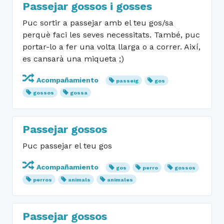
Passejar gossos i gosses
Puc sortir a passejar amb el teu gos/sa
perquè faci les seves necessitats. També, puc
portar-lo a fer una volta llarga o a correr. Així,
es cansarà una miqueta ;)
Acompañamiento
passeig
gos
gossos
gossa
Passejar gossos
Puc passejar el teu gos
Acompañamiento
gos
perro
gossos
perros
animals
animales
Passejar gossos