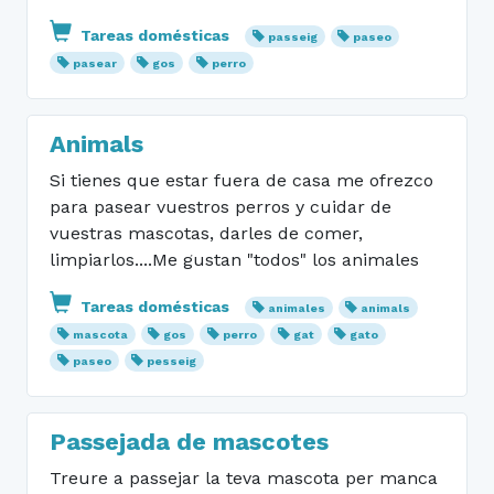
Tareas domésticas
passeig
paseo
pasear
gos
perro
Animals
Si tienes que estar fuera de casa me ofrezco
para pasear vuestros perros y cuidar de
vuestras mascotas, darles de comer,
limpiarlos....Me gustan "todos" los animales
Tareas domésticas
animales
animals
mascota
gos
perro
gat
gato
paseo
pesseig
Passejada de mascotes
Treure a passejar la teva mascota per manca