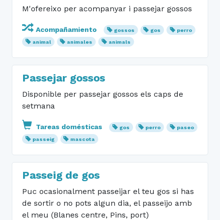
M'ofereixo per acompanyar i passejar gossos
Acompañamiento
gossos
gos
perro
animal
animales
animals
Passejar gossos
Disponible per passejar gossos els caps de
setmana
Tareas domésticas
gos
perro
paseo
passeig
mascota
Passeig de gos
Puc ocasionalment passeijar el teu gos si has
de sortir o no pots algun dia, el passeijo amb
el meu (Blanes centre, Pins, port)