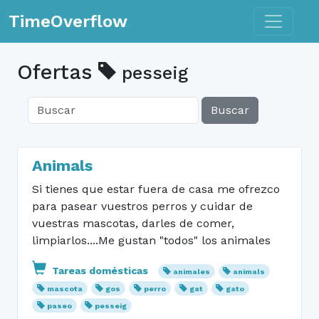
Toggle n
TimeOverflow
Ofertas
pesseig
Buscar
Animals
Si tienes que estar fuera de casa me ofrezco
para pasear vuestros perros y cuidar de
vuestras mascotas, darles de comer,
limpiarlos....Me gustan "todos" los animales
Tareas domésticas
animales
animals
mascota
gos
perro
gat
gato
paseo
pesseig