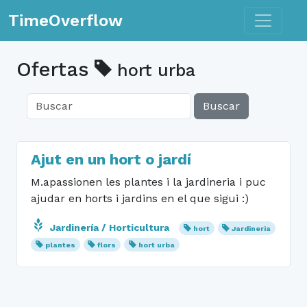
Toggle n
TimeOverflow
Ofertas
hort urba
Buscar
Ajut en un hort o jardí
M.apassionen les plantes i la jardineria i puc
ajudar en horts i jardins en el que sigui :)
Jardinería / Horticultura
hort
Jardineria
plantes
flors
hort urba