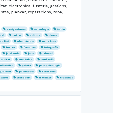
at, electrònica, fusteria, gestions,
antes, planxar, reparacions, roba,
assignatures
astrologia
àudio
nal
cuinar
cultura
dansa
ricitat
electrònica
emocions
festes
finances
fotografia
jardineria
jocs
laboral
ernitat
mecànica
mediació
ofimàtica
paleta
parapsicologia
gramari
psicologia
relaxació
textos
transport
trasllats
trobades