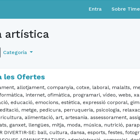
Entra
Sobre Tim
 artística
Categoría
 les Ofertes
t, allotjament, companyia, cotxe, laboral, malalts, med
formàtica, internet, ofimàtica, programari, vídeo, webs, x
ció, educació, emocions, estètica, expressió corporal, gim
itació, metge, pedicura, perruqueria, psicologia, relaxació,
icultura, alimentació, art, artesania. assessorament, assig
ats, ganxet, llengües, mitja, moda, música, nutrició, paraps
R DIVERTIR-SE: ball, cultura, dansa, esports, festes, fotog
/ TASQUES ADMINISTRATIVES: administració, comercial, decl