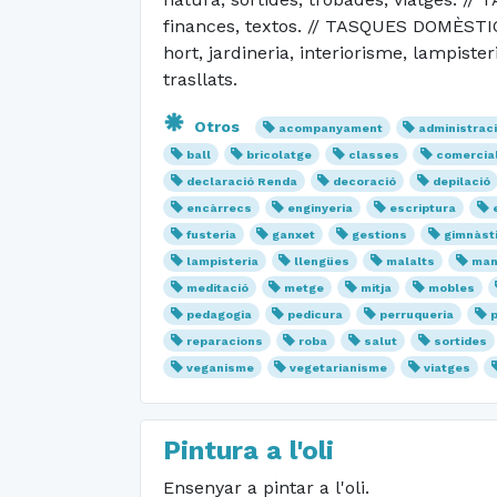
finances, textos. // TASQUES DOMÈSTIQUES
hort, jardineria, interiorisme, lampiste
trasllats.
Otros
acompanyament
administrac
ball
bricolatge
classes
comercia
declaració Renda
decoració
depilació
encàrrecs
enginyeria
escriptura
fusteria
ganxet
gestions
gimnàst
lampisteria
llengües
malalts
man
meditació
metge
mitja
mobles
pedagogia
pedicura
perruqueria
reparacions
roba
salut
sortides
veganisme
vegetarianisme
viatges
Pintura a l'oli
Ensenyar a pintar a l'oli.