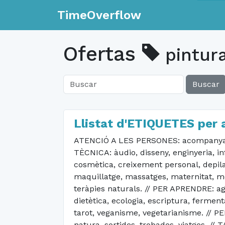
TimeOverflow
Ofertas
pintura
Buscar
Llistat d'ETIQUETES per a
ATENCIÓ A LES PERSONES: acompanyamen
TÈCNICA: àudio, disseny, enginyeria, in
cosmètica, creixement personal, depila
maquillatge, massatges, maternitat, med
teràpies naturals. // PER APRENDRE: agr
dietètica, ecologia, escriptura, ferment
tarot, veganisme, vegetarianisme. // PE
natura, sortides, trobades, viatges. /