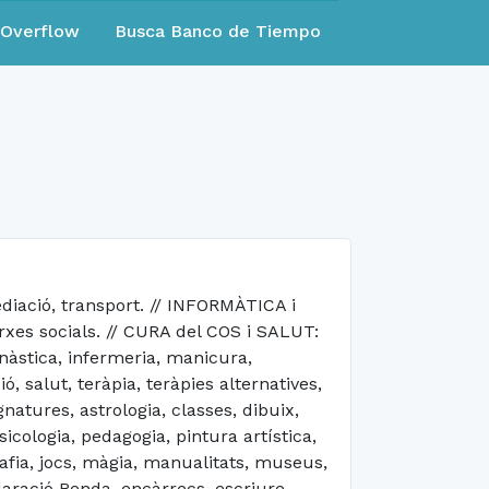
eOverflow
Busca Banco de Tiempo
iació, transport. // INFORMÀTICA i
arxes socials. // CURA del COS i SALUT:
nàstica, infermeria, manicura,
 salut, teràpia, teràpies alternatives,
natures, astrologia, classes, dibuix,
icologia, pedagogia, pintura artística,
rafia, jocs, màgia, manualitats, museus,
aració Renda, encàrrecs, escriure,