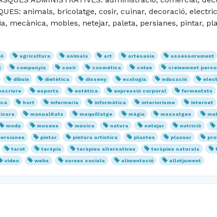
: animals, bricolatge, cosir, cuinar, decoració, electricit
ria, mecànica, mobles, netejar, paleta, persianes, pintar, pl
ió
agricultura
animals
art
artesania
assessorament
l
companyia
cosir
cosmètica
cotxe
creixement perso
dibuix
dietètica
disseny
ecologia
educació
elect
escriure
esports
estètica
expressió corporal
fermentats
ica
hort
infermeria
informàtica
interiorisme
internet
icura
manualitats
maquillatge
màgia
massatges
mat
moda
museus
música
natura
netejar
nutrició
persianes
pintar
pintura artística
plantes
planxar
pro
tarot
teràpia
teràpies alternatives
teràpies naturals
vídeo
webs
xarxes socials
alimentació
allotjament