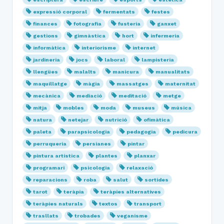
expressió corporal
fermentats
festes
finances
fotografia
fusteria
ganxet
gestions
gimnàstica
hort
infermeria
informàtica
interiorisme
internet
jardineria
jocs
laboral
lampisteria
llengües
malalts
manicura
manualitats
maquillatge
màgia
massatges
maternitat
mecànica
mediació
meditació
metge
mitja
mobles
moda
museus
música
natura
netejar
nutrició
ofimàtica
paleta
parapsicologia
pedagogia
pedicura
perruqueria
persianes
pintar
pintura artística
plantes
planxar
programari
psicologia
relaxació
reparacions
roba
salut
sortides
tarot
teràpia
teràpies alternatives
teràpies naturals
textos
transport
trasllats
trobades
veganisme