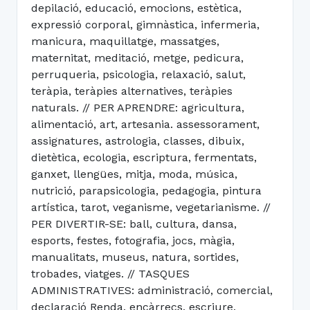
depilació, educació, emocions, estètica,
expressió corporal, gimnàstica, infermeria,
manicura, maquillatge, massatges,
maternitat, meditació, metge, pedicura,
perruqueria, psicologia, relaxació, salut,
teràpia, teràpies alternatives, teràpies
naturals. // PER APRENDRE: agricultura,
alimentació, art, artesania. assessorament,
assignatures, astrologia, classes, dibuix,
dietètica, ecologia, escriptura, fermentats,
ganxet, llengües, mitja, moda, música,
nutrició, parapsicologia, pedagogia, pintura
artística, tarot, veganisme, vegetarianisme. //
PER DIVERTIR-SE: ball, cultura, dansa,
esports, festes, fotografia, jocs, màgia,
manualitats, museus, natura, sortides,
trobades, viatges. // TASQUES
ADMINISTRATIVES: administració, comercial,
declaració Renda, encàrrecs, escriure,