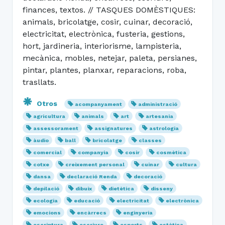
finances, textos. // TASQUES DOMÈSTIQUES:
animals, bricolatge, cosir, cuinar, decoració,
electricitat, electrònica, fusteria, gestions,
hort, jardineria, interiorisme, lampisteria,
mecànica, mobles, netejar, paleta, persianes,
pintar, plantes, planxar, reparacions, roba,
trasllats.
Otros
acompanyament
administració
agricultura
animals
art
artesania
assessorament
assignatures
astrologia
àudio
ball
bricolatge
classes
comercial
companyia
cosir
cosmètica
cotxe
creixement personal
cuinar
cultura
dansa
declaració Renda
decoració
depilació
dibuix
dietètica
disseny
ecologia
educació
electricitat
electrònica
emocions
encàrrecs
enginyeria
escriptura
escriure
esports
estètica