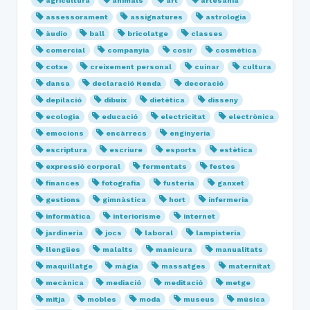
agricultura
animals
art
artesania
assessorament
assignatures
astrologia
àudio
ball
bricolatge
classes
comercial
companyia
cosir
cosmètica
cotxe
creixement personal
cuinar
cultura
dansa
declaració Renda
decoració
depilació
dibuix
dietètica
disseny
ecologia
educació
electricitat
electrònica
emocions
encàrrecs
enginyeria
escriptura
escriure
esports
estètica
expressió corporal
fermentats
festes
finances
fotografia
fusteria
ganxet
gestions
gimnàstica
hort
infermeria
informàtica
interiorisme
internet
jardineria
jocs
laboral
lampisteria
llengües
malalts
manicura
manualitats
maquillatge
màgia
massatges
maternitat
mecànica
mediació
meditació
metge
mitja
mobles
moda
museus
música