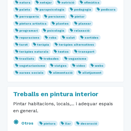
natura
netejar
nutrició
ofimàtica
paleta
parapsicologia
pedagogia
pedicura
perruqueria
persianes
pintar
pintura artística
plantes
planxar
programari
psicologia
relaxació
reparacions
roba
salut
sortides
tarot
teràpia
teràpies alternatives
teràpies naturals
textos
transport
trasllats
trobades
veganisme
vegetarianisme
viatges
vídeo
webs
xarxes socials
alimentació
allotjament
Treballs en pintura interior
Pintar habitacions, locals,... i adequar espais
en general.
Otros
pintura
llar
decoració