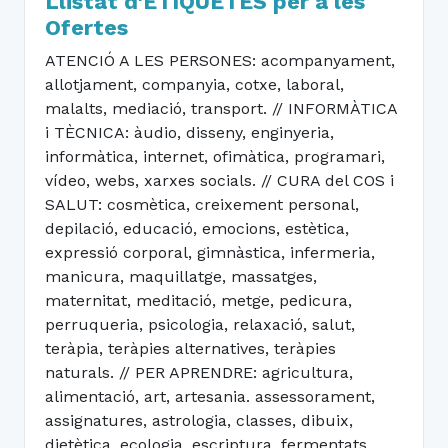
Llistat d'ETIQUETES per a les
Ofertes
ATENCIÓ A LES PERSONES: acompanyament,
allotjament, companyia, cotxe, laboral,
malalts, mediació, transport. // INFORMÀTICA
i TÈCNICA: àudio, disseny, enginyeria,
informàtica, internet, ofimàtica, programari,
vídeo, webs, xarxes socials. // CURA del COS i
SALUT: cosmètica, creixement personal,
depilació, educació, emocions, estètica,
expressió corporal, gimnàstica, infermeria,
manicura, maquillatge, massatges,
maternitat, meditació, metge, pedicura,
perruqueria, psicologia, relaxació, salut,
teràpia, teràpies alternatives, teràpies
naturals. // PER APRENDRE: agricultura,
alimentació, art, artesania. assessorament,
assignatures, astrologia, classes, dibuix,
dietètica, ecologia, escriptura, fermentats,