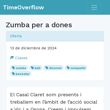
Toggle n
TimeOverflow
Zumba per a dones
Oferta
13 de diciembre de 2024
Clases
zumba
ball
diversió
compartir
benestar
El Casal Claret som presents i
treballem en l’àmbit de l’acció social
a Vic i a Osona. Creem i impulsem