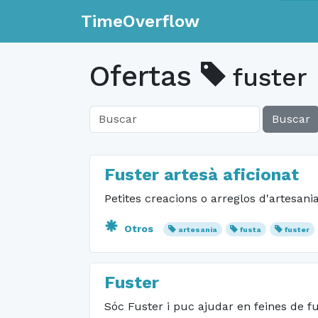
TimeOverflow
Ofertas
fuster
Buscar
Fuster artesà aficionat
Petites creacions o arreglos d'artesan
Otros
artesania
fusta
fuster
Fuster
Sóc Fuster i puc ajudar en feines de fu