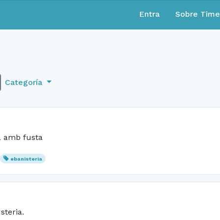
Entra
Sobre Tim
Categoría
ia amb fusta
ebanisteria
steria.