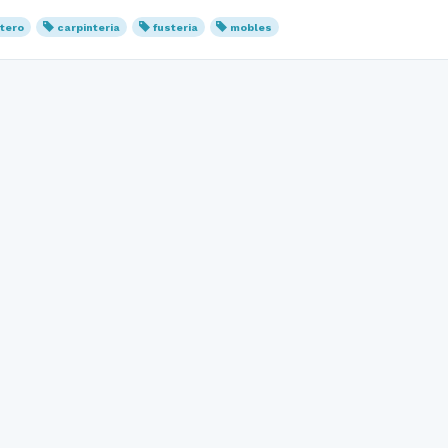
ntero
carpinteria
fusteria
mobles