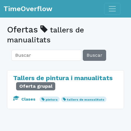
Toggle n
TimeOverflow
Ofertas
tallers de
manualitats
Buscar
Tallers de pintura i manualitats
Oferta grupal
Clases
pintura
tallers de manualitats