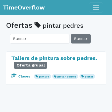
Toggle n
TimeOverflow
Ofertas
pintar pedres
Buscar
Tallers de pintura sobre pedres.
Oferta grupal
Clases
pintura
pintar pedres
pintar