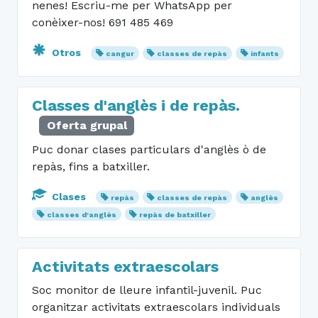
nenes! Escriu-me per WhatsApp per
conèixer-nos! 691 485 469
Otros
cangur
classes de repàs
infants
Classes d'anglès i de repàs.
Oferta grupal
Puc donar clases particulars d'anglès ò de
repàs, fins a batxiller.
Clases
repàs
classes de repàs
anglès
classes d'anglès
repàs de batxiller
Activitats extraescolars
Soc monitor de lleure infantil-juvenil. Puc
organitzar activitats extraescolars individuals