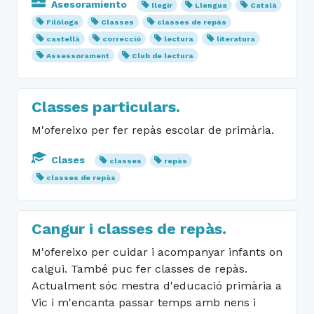
Asesoramiento
llegir
Llengua
Català
Filòloga
Classes
classes de repàs
castellà
correcció
lectura
literatura
Assessorament
Club de lectura
Classes particulars.
M'ofereixo per fer repàs escolar de primària.
Clases
classes
repàs
classes de repàs
Cangur i classes de repàs.
M'ofereixo per cuidar i acompanyar infants on
calgui. També puc fer classes de repàs.
Actualment sóc mestra d'educació primària a
Vic i m'encanta passar temps amb nens i