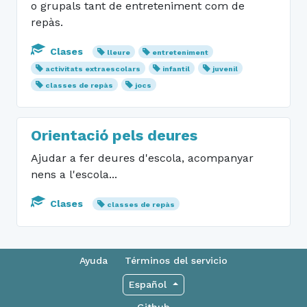
o grupals tant de entreteniment com de
repàs.
Clases
lleure
entreteniment
activitats extraescolars
infantil
juvenil
classes de repàs
jocs
Orientació pels deures
Ajudar a fer deures d'escola, acompanyar
nens a l'escola...
Clases
classes de repàs
Ayuda
Términos del servicio
Español