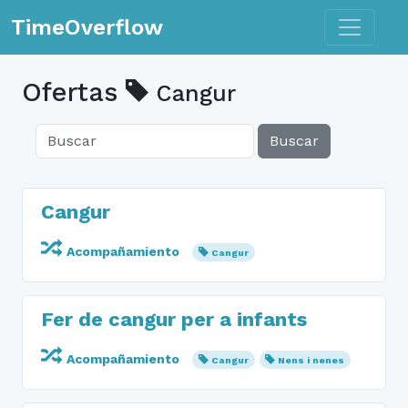
Toggle n
TimeOverflow
Ofertas
Cangur
Buscar
Cangur
Acompañamiento
Cangur
Fer de cangur per a infants
Acompañamiento
Cangur
Nens i nenes