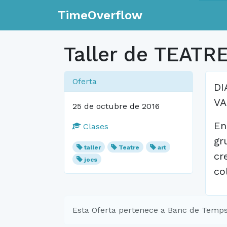
TimeOverflow
Taller de TEATR
Oferta
DI
VA
25 de octubre de 2016
En
Clases
gr
taller
Teatre
art
cr
jocs
col
Esta Oferta pertenece a Banc de Temps