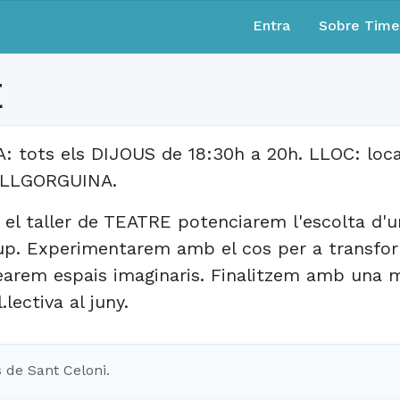
Entra
Sobre Tim
E
A: tots els DIJOUS de 18:30h a 20h. LLOC: loc
LLGORGUINA.
 el taller de TEATRE potenciarem l'escolta d'
up. Experimentarem amb el cos per a transfo
earem espais imaginaris. Finalitzem amb una m
.lectiva al juny.
 de Sant Celoni.