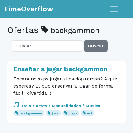
Toggle n
TimeOverflow
Ofertas
backgammon
Buscar
Enseñar a jugar backgammon
Encara no saps jugar al backgammon? A què
esperes? Et puc ensenyar a jugar de forma
fàcil i divertida :)
Ocio / Artes / Manualidades / Música
backgammon
jocs
jugar
oci