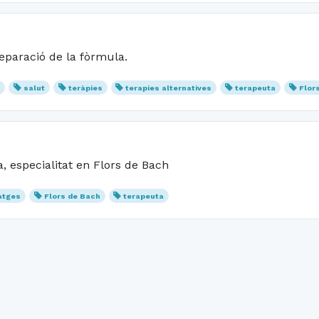
reparació de la fòrmula.
l
salut
teràpies
terapies alternatives
terapeuta
Flor
 especialitat en Flors de Bach
atges
Flors de Bach
terapeuta