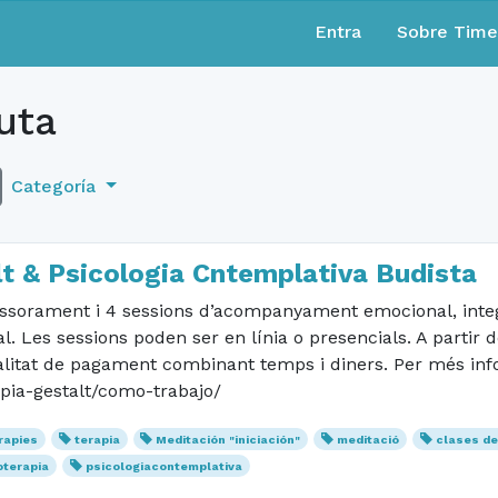
Entra
Sobre Tim
uta
Categoría
lt & Psicologia Cntemplativa Budista
essorament i 4 sessions d’acompanyament emocional, integ
. Les sessions poden ser en línia o presencials. A partir de
litat de pagament combinant temps i diners. Per més inf
apia-gestalt/como-trabajo/
rapies
terapia
Meditación "iniciación"
meditació
clases de
oterapia
psicologiacontemplativa