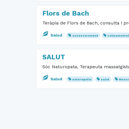
Flors de Bach
Teràpia de Flors de Bach, consulta i p
Salud
assessorament
calmamenta
SALUT
Sóc Naturopata, Terapeuta massatgista,
Salud
naturopatia
salut
Mass