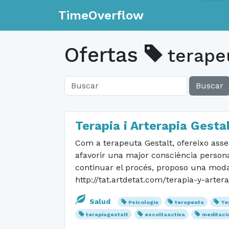
TimeOverflow
Ofertas
terape
Buscar
Terapia i Arterapia Gesta
Com a terapeuta Gestalt, ofereixo ass
afavorir una major consciència personal
continuar el procés, proposo una moda
http://tat.artdetat.com/terapia-y-arter
Salud
Psicologia
terapeuta
Te
terapiagestalt
escoltaactiva
meditaci