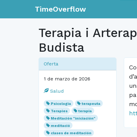
TimeOverflow
Terapia i Artera
Budista
Oferta
Co
d’
1 de marzo de 2026
un
Salud
pa
mo
Psicologia
terapeuta
Terapies
terapia
ht
Meditación "iniciación"
meditació
clases de meditación