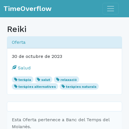
Toggle n
TimeOverflow
Reiki
Oferta
30 de octubre de 2023
Salud
teràpia
salut
relaxació
teràpies alternatives
teràpies naturals
Esta Oferta pertenece a Banc del Temps del
Moianès.