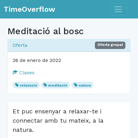
Toggle n
TimeOverflow
Meditació al bosc
Oferta
Oferta grupal
26 de enero de 2022
Clases
relaxació
meditació
natura
Et puc ensenyar a relaxar-te i
connectar amb tu mateix, a la
natura.