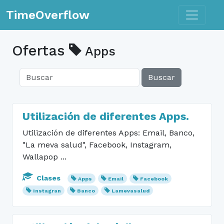
Toggle n
TimeOverflow
Ofertas
Apps
Buscar
Utilización de diferentes Apps.
Utilización de diferentes Apps: Email, Banco,
"La meva salud", Facebook, Instagram,
Wallapop ...
Clases
Apps
Email
Facebook
Instagran
Banco
Lamevasalud