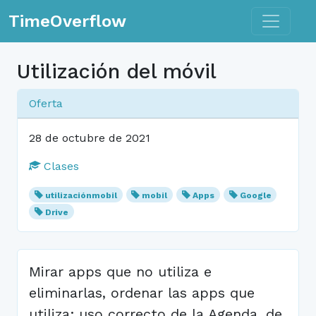
Toggle n
TimeOverflow
Utilización del móvil
Oferta
28 de octubre de 2021
Clases
utilizaciónmobil
mobil
Apps
Google
Drive
Mirar apps que no utiliza e
eliminarlas, ordenar las apps que
utiliza; uso correcto de la Agenda, de