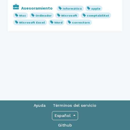
Asesoramiento
Informàtica
apple
Mac
Ordinador
Microsoft
comptabilitat
Microsoft Excel
Word
correctors
Ayuda
Términos del servicio
Español
Github