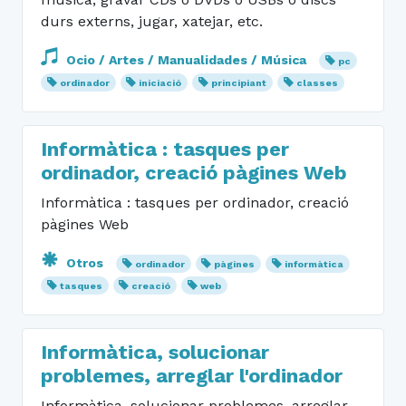
durs externs, jugar, xatejar, etc.
Ocio / Artes / Manualidades / Música
pc
ordinador
iniciació
principiant
classes
Informàtica : tasques per
ordinador, creació pàgines Web
Informàtica : tasques per ordinador, creació
pàgines Web
Otros
ordinador
pàgines
informàtica
tasques
creació
web
Informàtica, solucionar
problemes, arreglar l'ordinador
Informàtica, solucionar problemes, arreglar