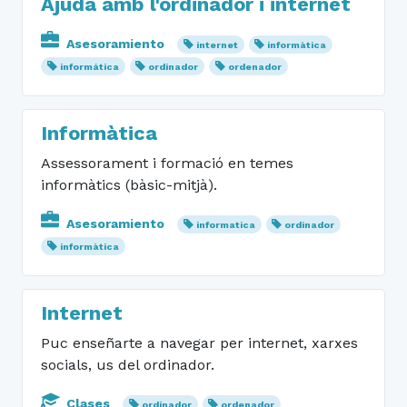
Ajuda amb l'ordinador i internet
Asesoramiento
internet
informàtica
informática
ordinador
ordenador
Informàtica
Assessorament i formació en temes
informàtics (bàsic-mitjà).
Asesoramiento
informatica
ordinador
informàtica
Internet
Puc enseñarte a navegar per internet, xarxes
socials, us del ordinador.
Clases
ordinador
ordenador