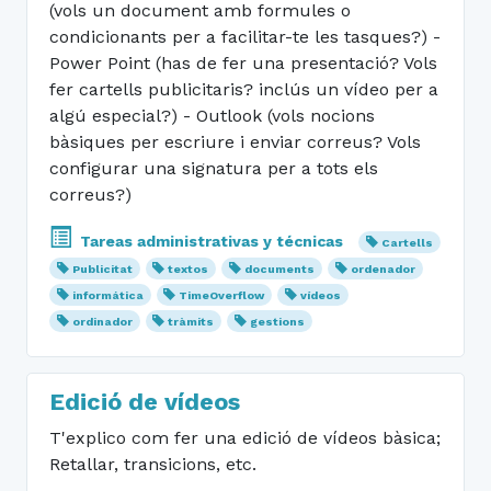
(vols un document amb formules o
condicionants per a facilitar-te les tasques?) -
Power Point (has de fer una presentació? Vols
fer cartells publicitaris? inclús un vídeo per a
algú especial?) - Outlook (vols nocions
bàsiques per escriure i enviar correus? Vols
configurar una signatura per a tots els
correus?)
Tareas administrativas y técnicas
Cartells
Publicitat
textos
documents
ordenador
informática
TimeOverflow
vídeos
ordinador
tràmits
gestions
Edició de vídeos
T'explico com fer una edició de vídeos bàsica;
Retallar, transicions, etc.