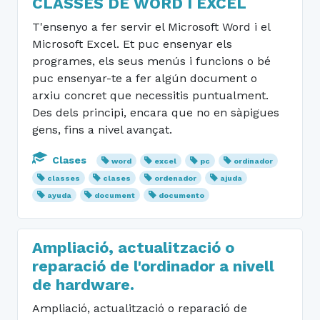
CLASSES DE WORD I EXCEL
T'ensenyo a fer servir el Microsoft Word i el
Microsoft Excel. Et puc ensenyar els
programes, els seus menús i funcions o bé
puc ensenyar-te a fer algún document o
arxiu concret que necessitis puntualment.
Des dels principi, encara que no en sàpigues
gens, fins a nivel avançat.
Clases
word
excel
pc
ordinador
classes
clases
ordenador
ajuda
ayuda
document
documento
Ampliació, actualització o
reparació de l'ordinador a nivell
de hardware.
Ampliació, actualització o reparació de