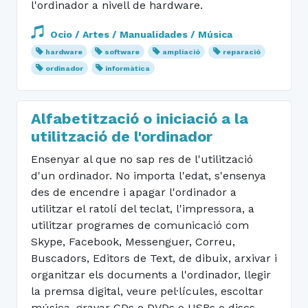
l'ordinador a nivell de hardware.
Ocio / Artes / Manualidades / Música
hardware
software
ampliació
reparació
ordinador
informàtica
Alfabetització o iniciació a la
utilització de l'ordinador
Ensenyar al que no sap res de l'utilització
d'un ordinador. No importa l'edat, s'ensenya
des de encendre i apagar l'ordinador a
utilitzar el ratolí del teclat, l'impressora, a
utilitzar programes de comunicació com
Skype, Facebook, Messenguer, Correu,
Buscadors, Editors de Text, de dibuix, arxivar i
organitzar els documents a l'ordinador, llegir
la premsa digital, veure pel·lícules, escoltar
música, gravar CDs o DVDs o USBs o discs