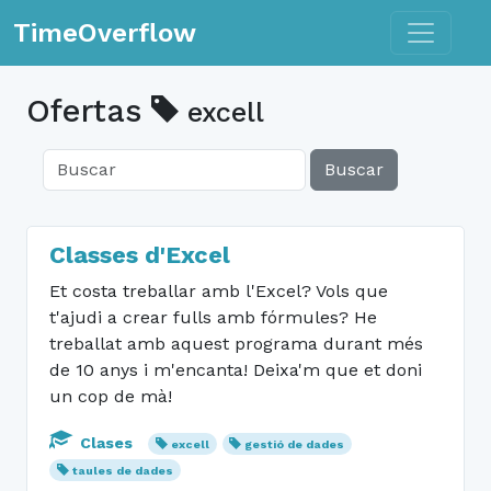
Toggle n
TimeOverflow
Ofertas
excell
Buscar
Classes d'Excel
Et costa treballar amb l'Excel? Vols que
t'ajudi a crear fulls amb fórmules? He
treballat amb aquest programa durant més
de 10 anys i m'encanta! Deixa'm que et doni
un cop de mà!
Clases
excell
gestió de dades
taules de dades