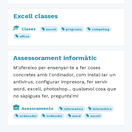
Excell classes
Clases
excell
programs
computing
office
Assessorament informàtic
M'ofereixo per ensenyar-te a fer coses
concretes amb l'ordinador, com instal-lar un
antivirus, configurar impresora, fer servir
word, excell, photoshop... qualsevol cosa que
no sàpigues fer, pregunta'm!
Asesoramiento
Informàtica
informática
ordenador
ordinador
word
excell