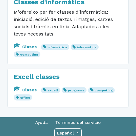
Classes d'informàtica
M'ofereixo per fer classes d'informàtica:
iniciació, edició de textos i imatges, xarxes
socials i tràmits en línia. Adaptades a les
teves necessitats.
Clases
informàtica
informática
computing
Excell classes
Clases
excell
programs
computing
office
Ayuda
Términos del servicio
Español