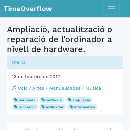
Toggle n
TimeOverflow
Ampliació, actualització o
reparació de l'ordinador a
nivell de hardware.
Oferta
13 de febrero de 2017
Ocio / Artes / Manualidades / Música
hardware
software
ampliació
reparació
ordinador
informàtica