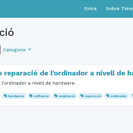
Entra
Sobre Tim
ció
Categoría
o reparació de l'ordinador a nivell de 
 l'ordinador a nivell de hardware.
hardware
software
ampliació
reparació
ordinador