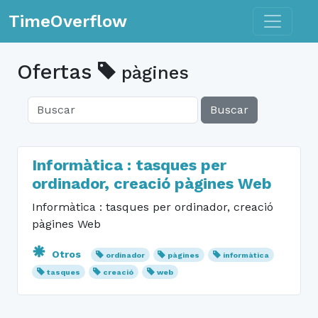
Toggle n
TimeOverflow
Ofertas
pàgines
Buscar
Informàtica : tasques per
ordinador, creació pàgines Web
Informàtica : tasques per ordinador, creació
pàgines Web
Otros
ordinador
pàgines
informàtica
tasques
creació
web