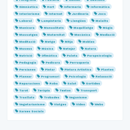
Gimnàstica
Hort
Infermeria
Informàtica
Interiorisme
Internet
Jardineria
Jocs
Laboral
Lampisteria
Llengües
Malalts
Manicura
Manualitats
Maquillatge
Màgia
Massatges
Maternitat
Mecànica
Mediació
Meditació
Metge
Mitja
Mobles
Museus
Música
Netejar
Natura
Nutrició
Ofimàtica
Paleta
Parapsicologia
Pedagogia
Pedicura
Perruqueria
Persianes
Pintar
Pintura Artística
Plantes
Planxar
Programari
Psicologia
Relaxació
Reparacions
Roba
Salut
Sortides
Tarot
Teràpia
Textos
Transport
Trasllats
Trobades
Veganisme
Vegetarianisme
Viatges
Vídeo
Webs
Xarxes Socials