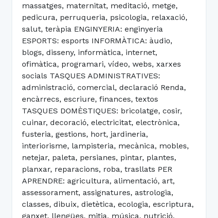
massatges, maternitat, meditació, metge,
pedicura, perruqueria, psicologia, relaxació,
salut, teràpia ENGINYERIA: enginyeria
ESPORTS: esports INFORMÀTICA: àudio,
blogs, disseny, informàtica, internet,
ofimàtica, programari, vídeo, webs, xarxes
socials TASQUES ADMINISTRATIVES:
administració, comercial, declaració Renda,
encàrrecs, escriure, finances, textos
TASQUES DOMÈSTIQUES: bricolatge, cosir,
cuinar, decoració, electricitat, electrònica,
fusteria, gestions, hort, jardineria,
interiorisme, lampisteria, mecànica, mobles,
netejar, paleta, persianes, pintar, plantes,
planxar, reparacions, roba, trasllats PER
APRENDRE: agricultura, alimentació, art,
assessorament, assignatures, astrologia,
classes, dibuix, dietètica, ecologia, escriptura,
ganxet, llengües, mitja, música, nutrició,