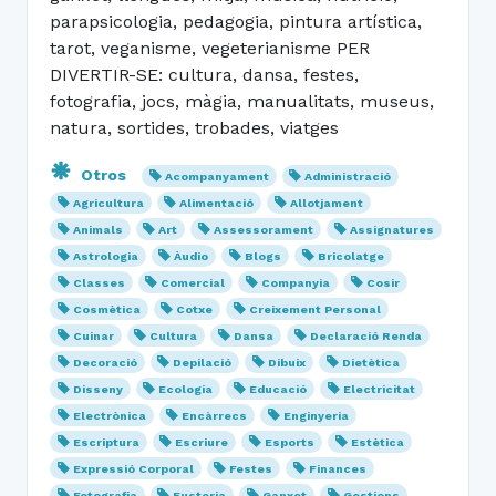
parapsicologia, pedagogia, pintura artística,
tarot, veganisme, vegeterianisme PER
DIVERTIR-SE: cultura, dansa, festes,
fotografia, jocs, màgia, manualitats, museus,
natura, sortides, trobades, viatges
Otros
Acompanyament
Administració
Agricultura
Alimentació
Allotjament
Animals
Art
Assessorament
Assignatures
Astrologia
Àudio
Blogs
Bricolatge
Classes
Comercial
Companyia
Cosir
Cosmètica
Cotxe
Creixement Personal
Cuinar
Cultura
Dansa
Declaració Renda
Decoració
Depilació
Dibuix
Dietètica
Disseny
Ecologia
Educació
Electricitat
Electrònica
Encàrrecs
Enginyeria
Escriptura
Escriure
Esports
Estètica
Expressió Corporal
Festes
Finances
Fotografia
Fusteria
Ganxet
Gestions