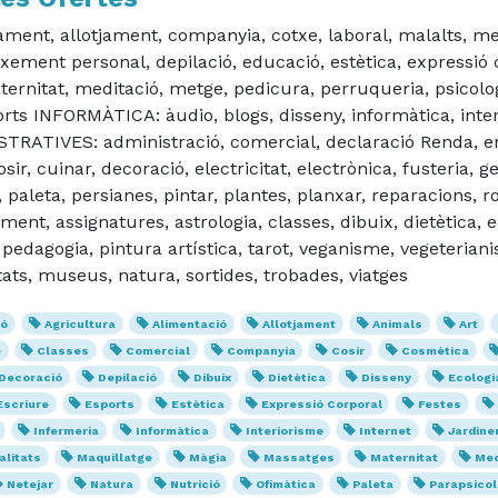
t, allotjament, companyia, cotxe, laboral, malalts, me
ement personal, depilació, educació, estètica, expressió c
rnitat, meditació, metge, pedicura, perruqueria, psicologi
s INFORMÀTICA: àudio, blogs, disseny, informàtica, intern
RATIVES: administració, comercial, declaració Renda, enc
cuinar, decoració, electricitat, electrònica, fusteria, gest
 paleta, persianes, pintar, plantes, planxar, reparacions, 
ment, assignatures, astrologia, classes, dibuix, dietètica, 
, pedagogia, pintura artística, tarot, veganisme, vegeteri
tats, museus, natura, sortides, trobades, viatges
ió
Agricultura
Alimentació
Allotjament
Animals
Art
e
Classes
Comercial
Companyia
Cosir
Cosmètica
Decoració
Depilació
Dibuix
Dietètica
Disseny
Ecologi
Escriure
Esports
Estètica
Expressió Corporal
Festes
Infermeria
Informàtica
Interiorisme
Internet
Jardine
litats
Maquillatge
Màgia
Massatges
Maternitat
Mec
Netejar
Natura
Nutrició
Ofimàtica
Paleta
Parapsicol