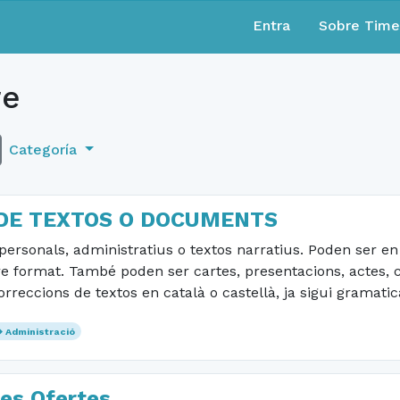
Entra
Sobre Tim
re
Categoría
 DE TEXTOS O DOCUMENTS
sonals, administratius o textos narratius. Poden ser en f
tre format. També poden ser cartes, presentacions, actes, 
orreccions de textos en català o castellà, ja sigui gramati
Administració
les Ofertes