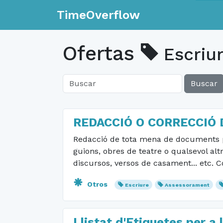
TimeOverflow
Ofertas
Escriu
Buscar
REDACCIÓ O CORRECCIÓ
Redacció de tota mena de documents per
guions, obres de teatre o qualsevol al
discursos, versos de casament... etc. C
Otros
Escriure
Assessorament
Llistat d'Etiquetes per a 