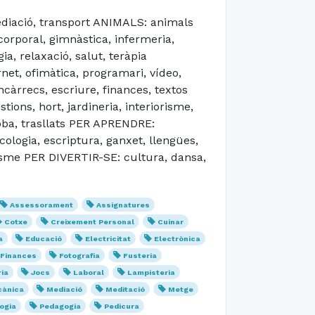
diació, transport ANIMALS: animals
orporal, gimnàstica, infermeria,
a, relaxació, salut, teràpia
et, ofimàtica, programari, vídeo,
àrrecs, escriure, finances, textos
ions, hort, jardineria, interiorisme,
roba, trasllats PER APRENDRE:
ecologia, escriptura, ganxet, llengües,
anisme PER DIVERTIR-SE: cultura, dansa,
Assessorament
Assignatures
Cotxe
Creixement Personal
Cuinar
a
Educació
Electricitat
Electrònica
Finances
Fotografia
Fusteria
ria
Jocs
Laboral
Lampisteria
ànica
Mediació
Meditació
Metge
ogia
Pedagogia
Pedicura