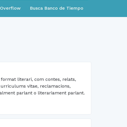
eOverflow
Busca Banco de Tiempo
ormat literari, com contes, relats,
curriculums vitae, reclamacions,
calment parlant o literariament parlant.