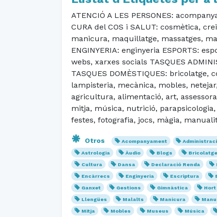
ATENCIÓ A LES PERSONES: acompanyamen
CURA del COS i SALUT: cosmètica, creix
manicura, maquillatge, massatges, mate
ENGINYERIA: enginyeria ESPORTS: esport
webs, xarxes socials TASQUES ADMINIST
TASQUES DOMÈSTIQUES: bricolatge, cosir, 
lampisteria, mecànica, mobles, netejar,
agricultura, alimentació, art, assessora
mitja, música, nutrició, parapsicologia
festes, fotografia, jocs, màgia, manuali
Otros
Acompanyament
Administrac
Astrologia
Àudio
Blogs
Bricolatg
Cultura
Dansa
Declaració Renda
Encàrrecs
Enginyeria
Escriptura
Ganxet
Gestions
Gimnàstica
Hort
Llengües
Malalts
Manicura
Manua
Mitja
Mobles
Museus
Música