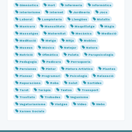
Gimnàstica
Hort
Infermeria
Informàtica
Interiorisme
Internet
Jardineria
Jocs
Laboral
Lampisteria
Llengües
Malalts
Manicura
Manualitats
Maquillatge
Màgia
Massatges
Maternitat
Mecànica
Mediació
Meditació
Metge
Mitja
Mobles
Museus
Música
Netejar
Natura
Nutrició
Ofimàtica
Paleta
Parapsicologia
Pedagogia
Pedicura
Perruqueria
Persianes
Pintar
Pintura Artística
Plantes
Planxar
Programari
Psicologia
Relaxació
Reparacions
Roba
Salut
Sortides
Tarot
Teràpia
Textos
Transport
Trasllats
Trobades
Veganisme
Vegetarianisme
Viatges
Vídeo
Webs
Xarxes Socials