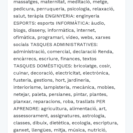
massatges, maternitat, meditació, metge,
pedicura, perruqueria, psicologia, relaxació,
salut, teràpia ENGINYERIA: enginyeria
ESPORTS: esports INFORMÀTICA: àudio,
blogs, disseny, informàtica, internet,
ofimàtica, programari, vídeo, webs, xarxes
socials TASQUES ADMINISTRATIVES:
administració, comercial, declaració Renda,
encàrrecs, escriure, finances, textos
TASQUES DOMÈSTIQUES: bricolatge, cosir,
cuinar, decoració, electricitat, electrònica,
fusteria, gestions, hort, jardineria,
interiorisme, lampisteria, mecànica, mobles,
netejar, paleta, persianes, pintar, plantes,
planxar, reparacions, roba, trasllats PER
APRENDRE: agricultura, alimentació, art,
assessorament, assignatures, astrologia,
classes, dibuix, dietètica, ecologia, escriptura,
ganxet, llengües, mitja, música, nutrició,