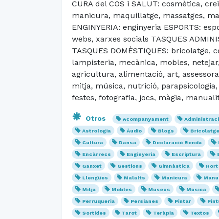
CURA del COS i SALUT: cosmètica, creix
manicura, maquillatge, massatges, mate
ENGINYERIA: enginyeria ESPORTS: esport
webs, xarxes socials TASQUES ADMINIST
TASQUES DOMÈSTIQUES: bricolatge, cosir, 
lampisteria, mecànica, mobles, netejar,
agricultura, alimentació, art, assessora
mitja, música, nutrició, parapsicologia
festes, fotografia, jocs, màgia, manuali
Otros
Acompanyament
Administrac
Astrologia
Àudio
Blogs
Bricolatg
Cultura
Dansa
Declaració Renda
Encàrrecs
Enginyeria
Escriptura
Ganxet
Gestions
Gimnàstica
Hort
Llengües
Malalts
Manicura
Manua
Mitja
Mobles
Museus
Música
Perruqueria
Persianes
Pintar
Pint
Sortides
Tarot
Teràpia
Textos