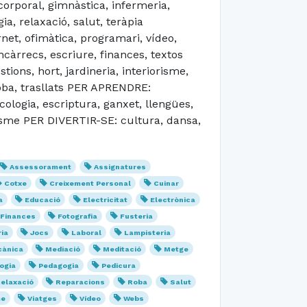
orporal, gimnàstica, infermeria,
a, relaxació, salut, teràpia
et, ofimàtica, programari, vídeo,
àrrecs, escriure, finances, textos
ions, hort, jardineria, interiorisme,
roba, trasllats PER APRENDRE:
ecologia, escriptura, ganxet, llengües,
anisme PER DIVERTIR-SE: cultura, dansa,
Assessorament
Assignatures
Cotxe
Creixement Personal
Cuinar
a
Educació
Electricitat
Electrònica
Finances
Fotografia
Fusteria
ria
Jocs
Laboral
Lampisteria
ànica
Mediació
Meditació
Metge
ogia
Pedagogia
Pedicura
elaxació
Reparacions
Roba
Salut
me
Viatges
Vídeo
Webs