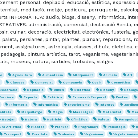
ement personal, depilació, educació, estètica, expressió c
rnitat, meditació, metge, pedicura, perruqueria, psicologi
s INFORMÀTICA: àudio, blogs, disseny, informàtica, intern
RATIVES: administració, comercial, declaració Renda, enc
cuinar, decoració, electricitat, electrònica, fusteria, gest
 paleta, persianes, pintar, plantes, planxar, reparacions, 
ment, assignatures, astrologia, classes, dibuix, dietètica, 
, pedagogia, pintura artística, tarot, veganisme, vegeteri
tats, museus, natura, sortides, trobades, viatges
ió
Agricultura
Alimentació
Allotjament
Animals
Art
e
Classes
Comercial
Companyia
Cosir
Cosmètica
Decoració
Depilació
Dibuix
Dietètica
Disseny
Ecologi
Escriure
Esports
Estètica
Expressió Corporal
Festes
Infermeria
Informàtica
Interiorisme
Internet
Jardine
litats
Maquillatge
Màgia
Massatges
Maternitat
Mec
Netejar
Natura
Nutrició
Ofimàtica
Paleta
Parapsicol
ura Artística
Plantes
Planxar
Programari
Psicologia
R
Transport
Trasllats
Trobades
Veganisme
Vegetarianis