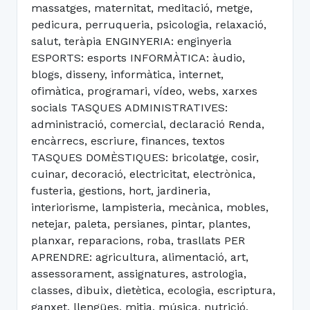
massatges, maternitat, meditació, metge,
pedicura, perruqueria, psicologia, relaxació,
salut, teràpia ENGINYERIA: enginyeria
ESPORTS: esports INFORMÀTICA: àudio,
blogs, disseny, informàtica, internet,
ofimàtica, programari, vídeo, webs, xarxes
socials TASQUES ADMINISTRATIVES:
administració, comercial, declaració Renda,
encàrrecs, escriure, finances, textos
TASQUES DOMÈSTIQUES: bricolatge, cosir,
cuinar, decoració, electricitat, electrònica,
fusteria, gestions, hort, jardineria,
interiorisme, lampisteria, mecànica, mobles,
netejar, paleta, persianes, pintar, plantes,
planxar, reparacions, roba, trasllats PER
APRENDRE: agricultura, alimentació, art,
assessorament, assignatures, astrologia,
classes, dibuix, dietètica, ecologia, escriptura,
ganxet, llengües, mitja, música, nutrició,