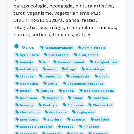
parapsicologia, pedagogia, pintura artística,
tarot, veganisme, vegeterianisme PER
DIVERTIR-SE: cultura, dansa, festes,
fotografia, jocs, màgia, manualitats, museus,
natura, sortides, trobades, viatges
Otros
Acompanyament
Administració
Agricultura
Alimentació
Allotjament
Animals
Art
Assessorament
Assignatures
Astrologia
Àudio
Blogs
Bricolatge
Classes
Comercial
Companyia
Cosir
Cosmètica
Cotxe
Creixement Personal
Cuinar
Cultura
Dansa
Declaració Renda
Decoració
Depilació
Dibuix
Dietètica
Disseny
Ecologia
Educació
Electricitat
Electrònica
Encàrrecs
Enginyeria
Escriptura
Escriure
Esports
Estètica
Expressió Corporal
Festes
Finances
Fotografia
Fusteria
Ganxet
Gestions