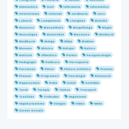
Gimnàstica
Hort
Infermeria
Informàtica
Interiorisme
Internet
Jardineria
Jocs
Laboral
Lampisteria
Llengües
Malalts
Manicura
Manualitats
Maquillatge
Màgia
Massatges
Maternitat
Mecànica
Mediació
Meditació
Metge
Mitja
Mobles
Museus
Música
Netejar
Natura
Nutrició
Ofimàtica
Paleta
Parapsicologia
Pedagogia
Pedicura
Perruqueria
Persianes
Pintar
Pintura Artística
Plantes
Planxar
Programari
Psicologia
Relaxació
Reparacions
Roba
Salut
Sortides
Tarot
Teràpia
Textos
Transport
Trasllats
Trobades
Veganisme
Vegetarianisme
Viatges
Vídeo
Webs
Xarxes Socials