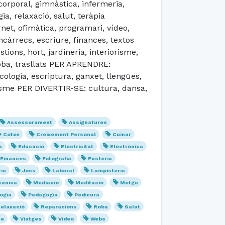
orporal, gimnàstica, infermeria,
a, relaxació, salut, teràpia
et, ofimàtica, programari, vídeo,
àrrecs, escriure, finances, textos
ions, hort, jardineria, interiorisme,
roba, trasllats PER APRENDRE:
ecologia, escriptura, ganxet, llengües,
anisme PER DIVERTIR-SE: cultura, dansa,
Assessorament
Assignatures
Cotxe
Creixement Personal
Cuinar
a
Educació
Electricitat
Electrònica
Finances
Fotografia
Fusteria
ria
Jocs
Laboral
Lampisteria
ànica
Mediació
Meditació
Metge
ogia
Pedagogia
Pedicura
elaxació
Reparacions
Roba
Salut
me
Viatges
Vídeo
Webs