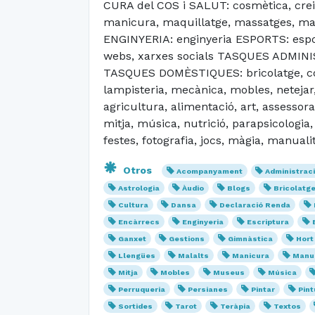
CURA del COS i SALUT: cosmètica, creix
manicura, maquillatge, massatges, mate
ENGINYERIA: enginyeria ESPORTS: esport
webs, xarxes socials TASQUES ADMINIST
TASQUES DOMÈSTIQUES: bricolatge, cosir, 
lampisteria, mecànica, mobles, netejar,
agricultura, alimentació, art, assessora
mitja, música, nutrició, parapsicologia
festes, fotografia, jocs, màgia, manuali
Otros
Acompanyament
Administrac
Astrologia
Àudio
Blogs
Bricolatg
Cultura
Dansa
Declaració Renda
Encàrrecs
Enginyeria
Escriptura
Ganxet
Gestions
Gimnàstica
Hort
Llengües
Malalts
Manicura
Manua
Mitja
Mobles
Museus
Música
Perruqueria
Persianes
Pintar
Pint
Sortides
Tarot
Teràpia
Textos