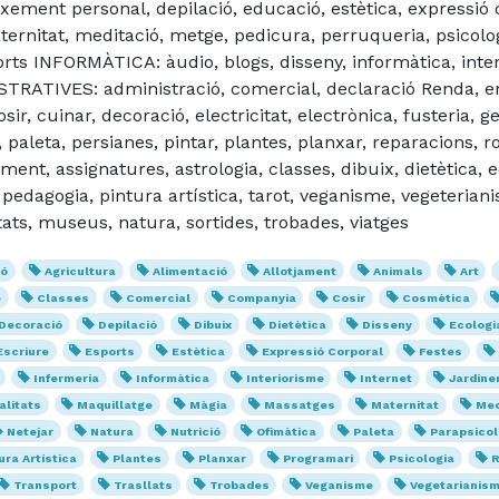
ement personal, depilació, educació, estètica, expressió c
rnitat, meditació, metge, pedicura, perruqueria, psicologi
s INFORMÀTICA: àudio, blogs, disseny, informàtica, intern
RATIVES: administració, comercial, declaració Renda, enc
cuinar, decoració, electricitat, electrònica, fusteria, gest
 paleta, persianes, pintar, plantes, planxar, reparacions, 
ment, assignatures, astrologia, classes, dibuix, dietètica, 
, pedagogia, pintura artística, tarot, veganisme, vegeteri
tats, museus, natura, sortides, trobades, viatges
ió
Agricultura
Alimentació
Allotjament
Animals
Art
e
Classes
Comercial
Companyia
Cosir
Cosmètica
Decoració
Depilació
Dibuix
Dietètica
Disseny
Ecologi
Escriure
Esports
Estètica
Expressió Corporal
Festes
Infermeria
Informàtica
Interiorisme
Internet
Jardine
litats
Maquillatge
Màgia
Massatges
Maternitat
Mec
Netejar
Natura
Nutrició
Ofimàtica
Paleta
Parapsicol
ura Artística
Plantes
Planxar
Programari
Psicologia
R
Transport
Trasllats
Trobades
Veganisme
Vegetarianis