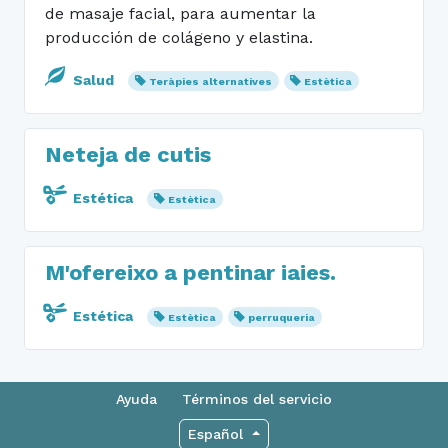
de masaje facial, para aumentar la
producción de colágeno y elastina.
Salud
Teràpies alternatives
Estètica
Neteja de cutis
Estética
Estètica
M'ofereixo a pentinar iaies.
Estética
Estètica
perruqueria
Ayuda
Términos del servicio
Español