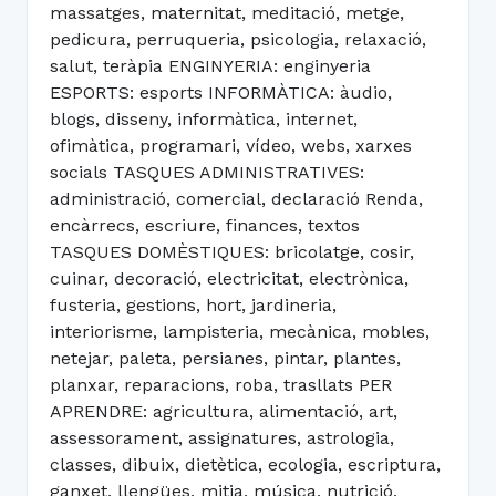
massatges, maternitat, meditació, metge,
pedicura, perruqueria, psicologia, relaxació,
salut, teràpia ENGINYERIA: enginyeria
ESPORTS: esports INFORMÀTICA: àudio,
blogs, disseny, informàtica, internet,
ofimàtica, programari, vídeo, webs, xarxes
socials TASQUES ADMINISTRATIVES:
administració, comercial, declaració Renda,
encàrrecs, escriure, finances, textos
TASQUES DOMÈSTIQUES: bricolatge, cosir,
cuinar, decoració, electricitat, electrònica,
fusteria, gestions, hort, jardineria,
interiorisme, lampisteria, mecànica, mobles,
netejar, paleta, persianes, pintar, plantes,
planxar, reparacions, roba, trasllats PER
APRENDRE: agricultura, alimentació, art,
assessorament, assignatures, astrologia,
classes, dibuix, dietètica, ecologia, escriptura,
ganxet, llengües, mitja, música, nutrició,