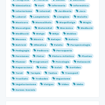
Gimnàstica
Hort
Infermeria
Informàtica
Interiorisme
Internet
Jardineria
Jocs
Laboral
Lampisteria
Llengües
Malalts
Manicura
Manualitats
Maquillatge
Màgia
Massatges
Maternitat
Mecànica
Mediació
Meditació
Metge
Mitja
Mobles
Museus
Música
Netejar
Natura
Nutrició
Ofimàtica
Paleta
Parapsicologia
Pedagogia
Pedicura
Perruqueria
Persianes
Pintar
Pintura Artística
Plantes
Planxar
Programari
Psicologia
Relaxació
Reparacions
Roba
Salut
Sortides
Tarot
Teràpia
Textos
Transport
Trasllats
Trobades
Veganisme
Vegetarianisme
Viatges
Vídeo
Webs
Xarxes Socials