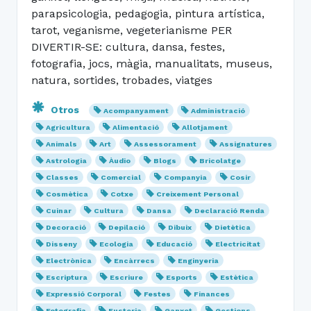
parapsicologia, pedagogia, pintura artística,
tarot, veganisme, vegeterianisme PER
DIVERTIR-SE: cultura, dansa, festes,
fotografia, jocs, màgia, manualitats, museus,
natura, sortides, trobades, viatges
Otros
Acompanyament
Administració
Agricultura
Alimentació
Allotjament
Animals
Art
Assessorament
Assignatures
Astrologia
Àudio
Blogs
Bricolatge
Classes
Comercial
Companyia
Cosir
Cosmètica
Cotxe
Creixement Personal
Cuinar
Cultura
Dansa
Declaració Renda
Decoració
Depilació
Dibuix
Dietètica
Disseny
Ecologia
Educació
Electricitat
Electrònica
Encàrrecs
Enginyeria
Escriptura
Escriure
Esports
Estètica
Expressió Corporal
Festes
Finances
Fotografia
Fusteria
Ganxet
Gestions