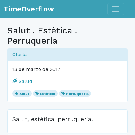
Toggle n
TimeOverflow
Salut . Estètica .
Perruqueria
Oferta
13 de marzo de 2017
Salud
Salut
Estètica
Perruqueria
Salut, estètica, perruqueria.