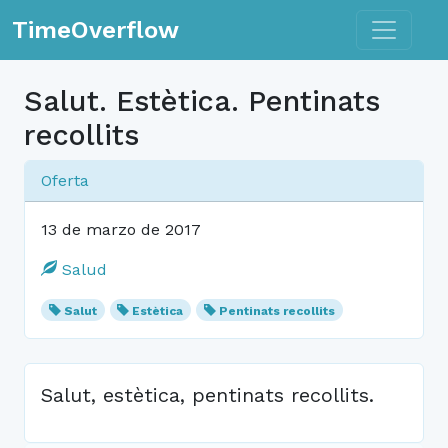
Toggle n
TimeOverflow
Salut. Estètica. Pentinats
recollits
Oferta
13 de marzo de 2017
Salud
Salut
Estètica
Pentinats recollits
Salut, estètica, pentinats recollits.