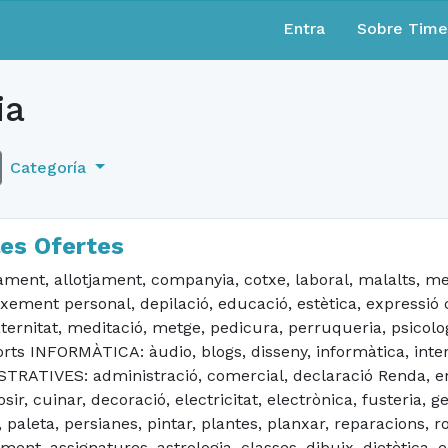
Entra
Sobre Tim
ia
Categoría
les Ofertes
t, allotjament, companyia, cotxe, laboral, malalts, me
ement personal, depilació, educació, estètica, expressió c
rnitat, meditació, metge, pedicura, perruqueria, psicologi
s INFORMÀTICA: àudio, blogs, disseny, informàtica, intern
RATIVES: administració, comercial, declaració Renda, enc
cuinar, decoració, electricitat, electrònica, fusteria, gest
 paleta, persianes, pintar, plantes, planxar, reparacions, 
ment, assignatures, astrologia, classes, dibuix, dietètica, 