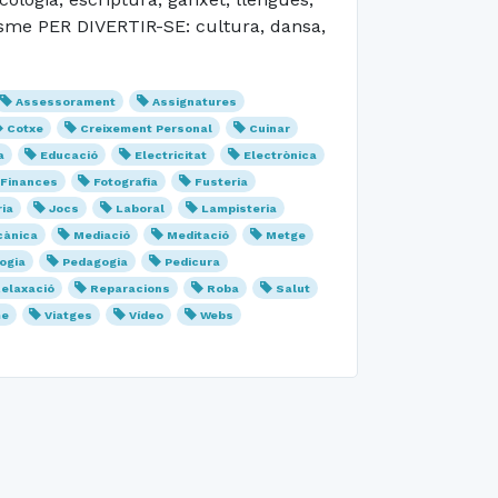
anisme PER DIVERTIR-SE: cultura, dansa,
Assessorament
Assignatures
Cotxe
Creixement Personal
Cuinar
a
Educació
Electricitat
Electrònica
Finances
Fotografia
Fusteria
ria
Jocs
Laboral
Lampisteria
ànica
Mediació
Meditació
Metge
ogia
Pedagogia
Pedicura
elaxació
Reparacions
Roba
Salut
me
Viatges
Vídeo
Webs