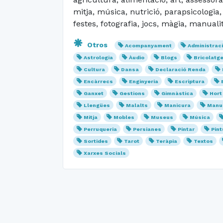
mitja, música, nutrició, parapsicologia
festes, fotografia, jocs, màgia, manuali
Otros
Acompanyament
Administrac
Astrologia
Àudio
Blogs
Bricolatg
Cultura
Dansa
Declaració Renda
Encàrrecs
Enginyeria
Escriptura
Ganxet
Gestions
Gimnàstica
Hort
Llengües
Malalts
Manicura
Manua
Mitja
Mobles
Museus
Música
Perruqueria
Persianes
Pintar
Pint
Sortides
Tarot
Teràpia
Textos
Xarxes Socials