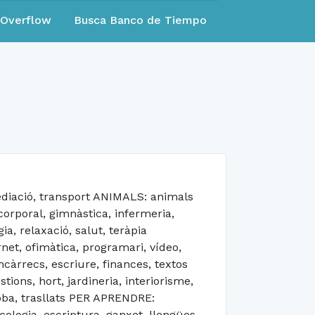
eOverflow
Busca Banco de Tiempo
diació, transport ANIMALS: animals
orporal, gimnàstica, infermeria,
a, relaxació, salut, teràpia
et, ofimàtica, programari, vídeo,
àrrecs, escriure, finances, textos
ions, hort, jardineria, interiorisme,
roba, trasllats PER APRENDRE:
ecologia, escriptura, ganxet, llengües,