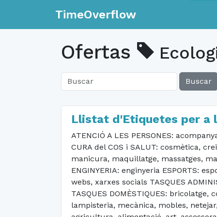
TimeOverflow
Ofertas
Ecolog
Buscar
Llistat d'Etiquetes per a 
ATENCIÓ A LES PERSONES: acompanyamen
CURA del COS i SALUT: cosmètica, creix
manicura, maquillatge, massatges, mate
ENGINYERIA: enginyeria ESPORTS: esport
webs, xarxes socials TASQUES ADMINIST
TASQUES DOMÈSTIQUES: bricolatge, cosir, 
lampisteria, mecànica, mobles, netejar,
agricultura, alimentació, art, assessora