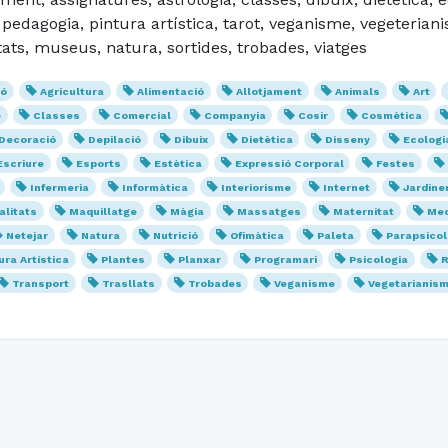
, pedagogia, pintura artística, tarot, veganisme, vegeteri
tats, museus, natura, sortides, trobades, viatges
ió
Agricultura
Alimentació
Allotjament
Animals
Art
e
Classes
Comercial
Companyia
Cosir
Cosmètica
Decoració
Depilació
Dibuix
Dietètica
Disseny
Ecologi
Escriure
Esports
Estètica
Expressió Corporal
Festes
Infermeria
Informàtica
Interiorisme
Internet
Jardine
litats
Maquillatge
Màgia
Massatges
Maternitat
Mec
Netejar
Natura
Nutrició
Ofimàtica
Paleta
Parapsicol
ura Artística
Plantes
Planxar
Programari
Psicologia
R
Transport
Trasllats
Trobades
Veganisme
Vegetarianis