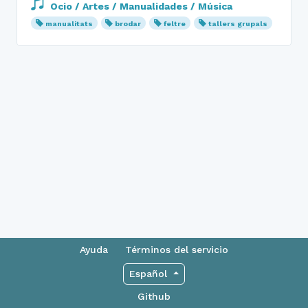
Ocio / Artes / Manualidades / Música
manualitats
brodar
feltre
tallers grupals
Ayuda
Términos del servicio
Español
Github