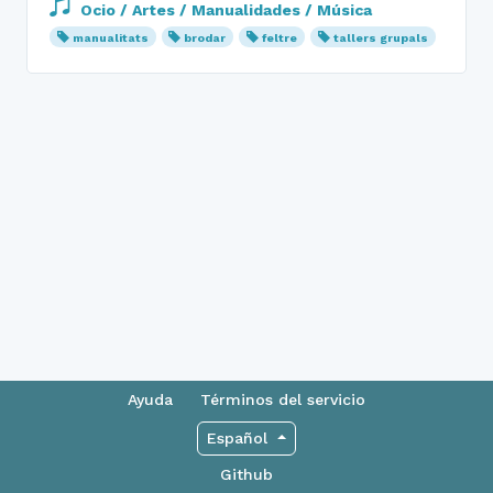
Ocio / Artes / Manualidades / Música
manualitats
brodar
feltre
tallers grupals
Ayuda
Términos del servicio
Español
Github