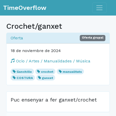
Toggle n
TimeOverflow
Crochet/ganxet
Oferta
Oferta grupal
18 de noviembre de 2024
Ocio / Artes / Manualidades / Música
Ganchillo
crochet
manualitats
COSTURA
ganxet
Puc ensenyar a fer ganxet/crochet