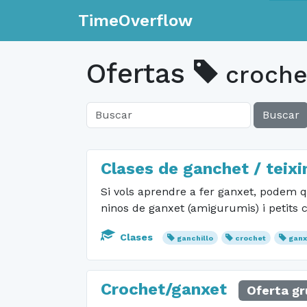
TimeOverflow
Ofertas
croche
Buscar
Clases de ganchet / teixi
Si vols aprendre a fer ganxet, podem qu
ninos de ganxet (amigurumis) i petits
Clases
ganchillo
crochet
ganx
Crochet/ganxet
Oferta gr