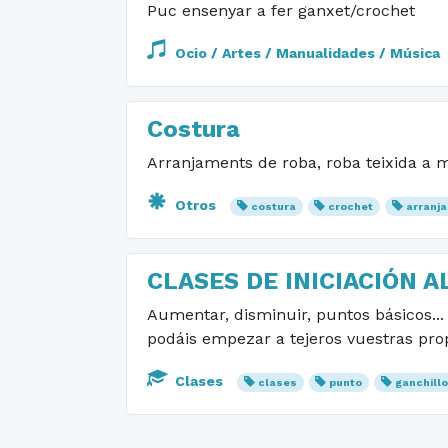
Puc ensenyar a fer ganxet/crochet
Ocio / Artes / Manualidades / Música
Costura
Arranjaments de roba, roba teixida a m
Otros
costura
crochet
arranj
CLASES DE INICIACIÓN A
Aumentar, disminuir, puntos básicos...
podáis empezar a tejeros vuestras pro
Clases
clases
punto
ganchill