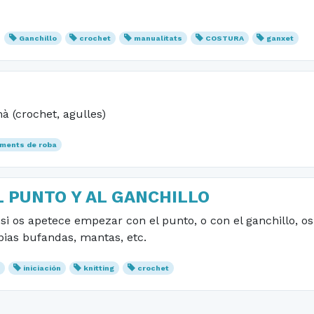
Ganchillo
crochet
manualitats
COSTURA
ganxet
à (crochet, agulles)
aments de roba
L PUNTO Y AL GANCHILLO
 si os apetece empezar con el punto, o con el ganchillo, 
pias bufandas, mantas, etc.
o
iniciación
knitting
crochet