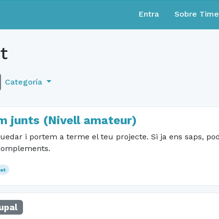
Entra
Sobre Tim
t
Categoría
m junts (Nivell amateur)
edar i portem a terme el teu projecte. Si ja ens saps, pod
 complements.
et
upal