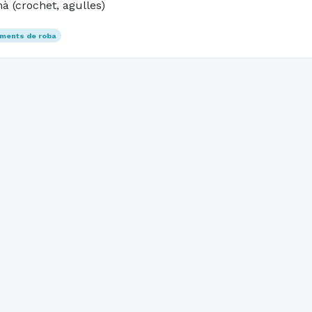
à (crochet, agulles)
aments de roba