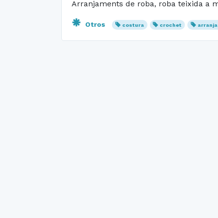
Arranjaments de roba, roba teixida a m
Otros
costura
crochet
arranj