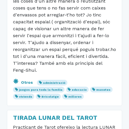
les coses d'un altre manera o reutilitzant
coses que tens o no fas servir com caixes
d'envassos pot arreglar-t'ho tot? Jo tinc
capacitat espaial ( organització d'espai), sóc
capaç de visionar un altre manera de fer
servir l'espai que armonitzi i t'ajudi a fer-lo
servir. T'ajudo a dissenyar, ordenar i
reorganitzar un espai perqué poguis trobar.ho
tot i d'una manera fàcil, eficient i divertida.
T'interesa? També amb els principis del
Feng-Shui.
Otros
administració
juegos para toda la familia
educacio
manetes
vivienda
Bricolatge
millores
TIRADA LUNAR DEL TAROT
Practicant de Tarot ofereixo la lectura LUNAR