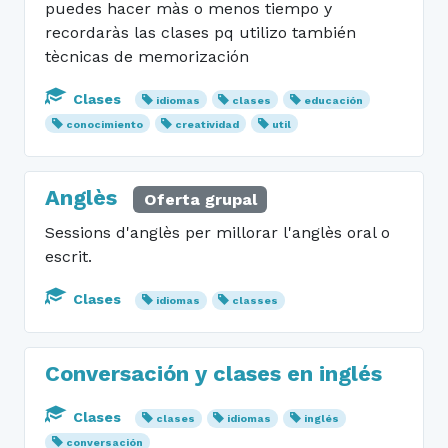
puedes hacer màs o menos tiempo y
recordaràs las clases pq utilizo también
tècnicas de memorización
Clases
idiomas
clases
educación
conocimiento
creatividad
util
Anglès
Oferta grupal
Sessions d'anglès per millorar l'anglès oral o
escrit.
Clases
idiomas
classes
Conversación y clases en inglés
Clases
clases
idiomas
inglés
conversación