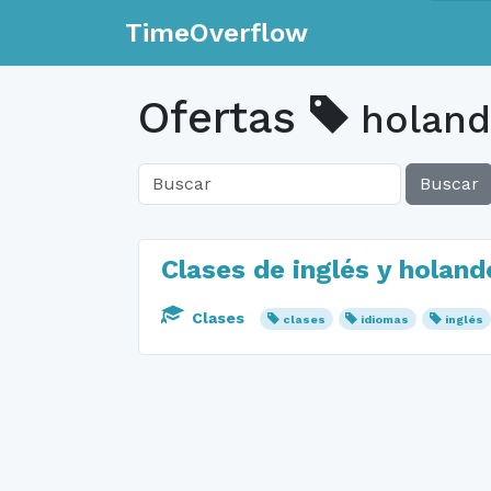
TimeOverflow
Ofertas
holand
Buscar
Clases de inglés y holand
Clases
clases
idiomas
inglés