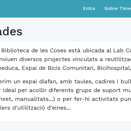
Entra
Sobre Tim
ades
 Biblioteca de les Coses està ubicada al Lab C
nviuen diversos projectes vinculats a reutilitzac
eeduca, Espai de Bicis Comunitari, Bicihospital,
erim un espai diafan, amb taules, cadires i bull
r ideal per acollir diferents grups de suport m
nxet, manualitats...) o per fer-hi activitats pu
lers d'utilització d'eines...