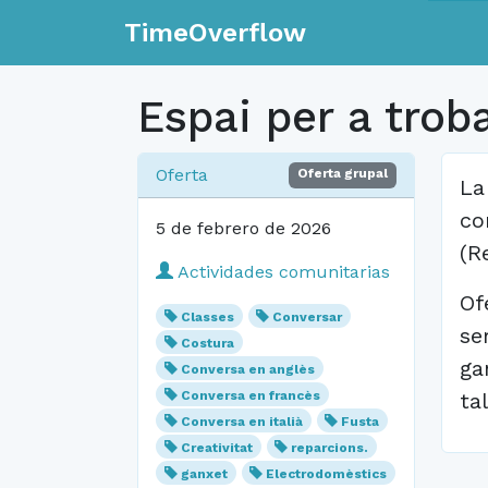
TimeOverflow
Espai per a trob
Oferta
Oferta grupal
La
co
5 de febrero de 2026
(R
Actividades comunitarias
Of
Classes
Conversar
se
Costura
ga
Conversa en anglès
Conversa en francès
tal
Conversa en italià
Fusta
Creativitat
reparcions.
ganxet
Electrodomèstics